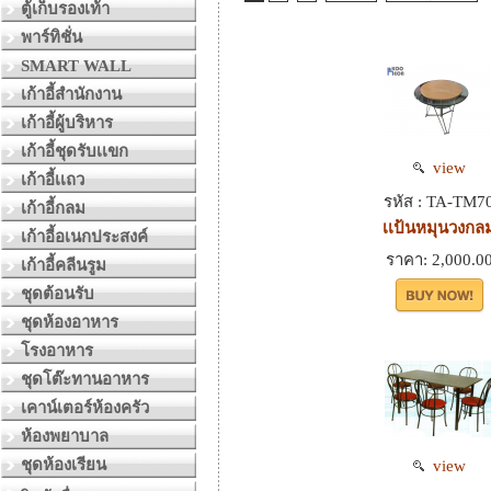
ตู้เก็บรองเท้า
พาร์ทิชั่น
SMART WALL
เก้าอี้สำนักงาน
เก้าอี้ผู้บริหาร
เก้าอี้ชุดรับเเขก
view
เก้าอี้เเถว
รหัส : TA-TM7
เก้าอี้กลม
เเป้นหมุนวงกล
เก้าอี้อเนกประสงค์
ราคา: 2,000.0
เก้าอี้คลีนรูม
ชุดต้อนรับ
ชุดห้องอาหาร
โรงอาหาร
ชุดโต๊ะทานอาหาร
เคาน์เตอร์ห้องครัว
ห้องพยาบาล
ชุดห้องเรียน
view