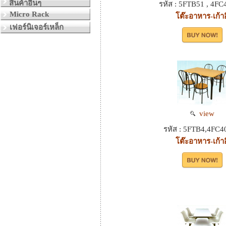
สินค้าอื่นๆ
รหัส : 5FTB51 , 4F
Micro Rack
โต๊ะอาหาร-เก้าอี
เฟอร์นิเจอร์เหล็ก
view
รหัส : 5FTB4,4FC
โต๊ะอาหาร-เก้าอี