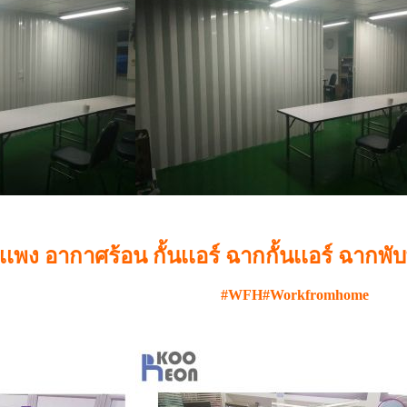
เพง อากาศร้อน กั้นเเอร์ ฉากกั้นเเอร์ ฉากพับพ
#WFH#Workfromhome