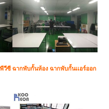
ีวีซี ฉากพับกั้นห้อง ฉากพับกั้นเเอร์ออก