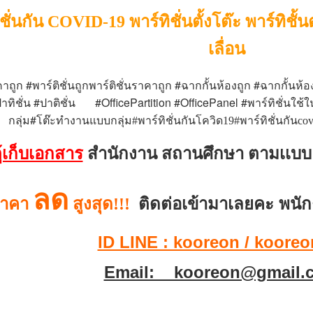
ั่นกัน COVID-19 พาร์ทิชั่นตั้งโต๊ะ พาร์ทิชั้น
เลื่อน
#
#
#
คาถูก
พาร์ติชั่นถูกพาร์ติชั่นราคาถูก
ฉากกั้นห้องถูก
ฉากกั้นห้
#
#OfficePartition #OfficePanel
#
าทิชั่น
ปาติชั่น
พาร์ทิชั่นใช้
#
กลุ่ม
โต๊ะทำงานแบบกลุ่ม#พาร์ทิชั่นกันโควิด19#พาร์ทิชั่นกัน
้เก็บเอกสาร
สำนักงาน สถานศึกษา ตามเเบ
ลด
ติดต่อเข้ามาเลยคะ พนัก
าคา
สูงสุด!!!
ID LINE : kooreon / kooreo
Email: kooreon@gmail