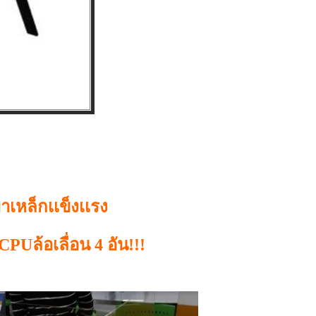
ขาเหล็กเเข็งเเรง
งCPUล้อเลื่อน 4 อัน!!!