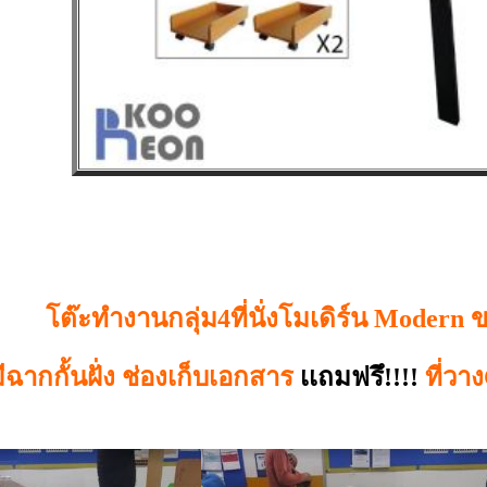
โต๊ะทำงานกลุ่ม4ที่นั่งโมเดิร์น Modern 
ีฉากกั้นฝั่ง ช่องเก็บเอกสาร
เเถมฟรึ!!!!
ที่วา