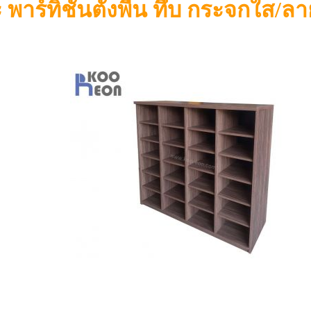
๊ะ พาร์ทิชั้นตั้งพื้น ทึบ กระจกใส/ล