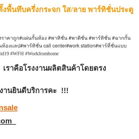
ตั้งพื้นทึบครึ่งกระจก ใส/ลาย พาร์ทิชั่นประตู
#
#
#
#
#
องราคาถูก
แผ่นกั้นห้อง
พาทิชั่น
พาติชั่น
พาร์ทิชั่น
ฉากกั้น
#
call center#work station#
ในห้องแลป
พาร์ทิชั่น
พาร์ที่ชั่นแบบ
covid19 #WFH #Workfromhome
บ
เราคือโรงงานผลิตสินค้าโดยตรง
งานยินดีบริการคะ !!!
nsale
.com