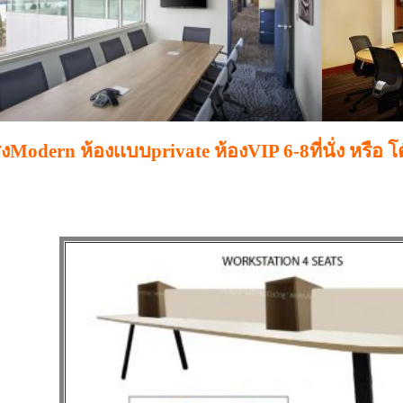
Modern ห้องเเบบprivate ห้องVIP 6-8ที่นั่ง หรือ โ