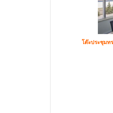
โต๊ะประชุมทรง