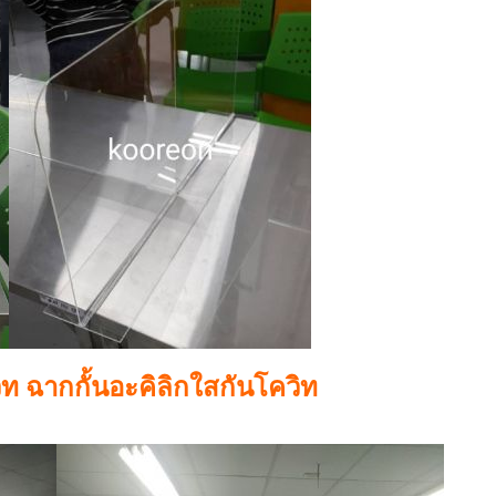
ท ฉากกั้นอะคิลิกใสกันโควิท