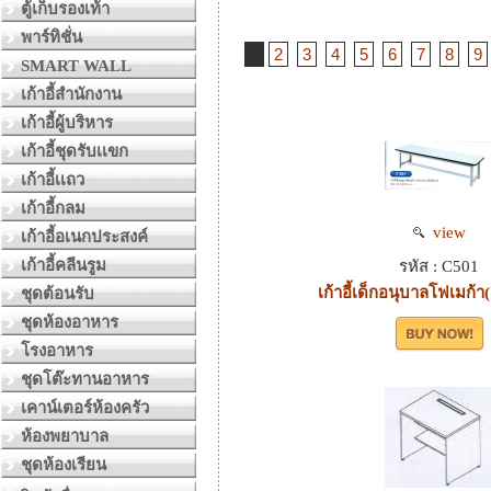
ตู้เก็บรองเท้า
พาร์ทิชั่น
1
2
3
4
5
6
7
8
9
SMART WALL
เก้าอี้สำนักงาน
เก้าอี้ผู้บริหาร
เก้าอี้ชุดรับเเขก
เก้าอี้เเถว
เก้าอี้กลม
view
เก้าอี้อเนกประสงค์
เก้าอี้คลีนรูม
รหัส : C501
เก้าอี้เด็กอนุบาลโฟเมก้า(
ชุดต้อนรับ
ชุดห้องอาหาร
โรงอาหาร
ชุดโต๊ะทานอาหาร
เคาน์เตอร์ห้องครัว
ห้องพยาบาล
ชุดห้องเรียน