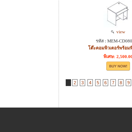
view
รหัส : MEM-CD08
โต๊ะคอมพิวเตอร์พร้อมที่
พิเศษ: 2,500.0
1
2
3
4
5
6
7
8
9