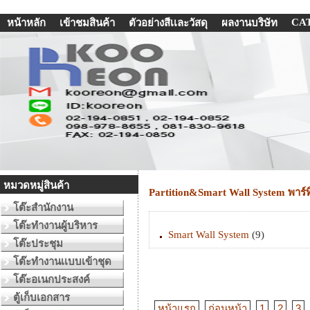
CA
หน้าหลัก
เข้าชมสินค้า
ตัวอย่างสีเเละวัสดุ
ผลงานบริษัท
หมวดหมู่สินค้า
Partition&Smart Wall System พาร์ทิ
โต๊ะสำนักงาน
โต๊ะทำงานผู้บริหาร
Smart Wall System
(9)
โต๊ะประชุม
โต๊ะทำงานเเบบเข้าชุด
โต๊ะอเนกประสงค์
ตู้เก็บเอกสาร
หน้าแรก
ก่อนหน้า
1
2
3