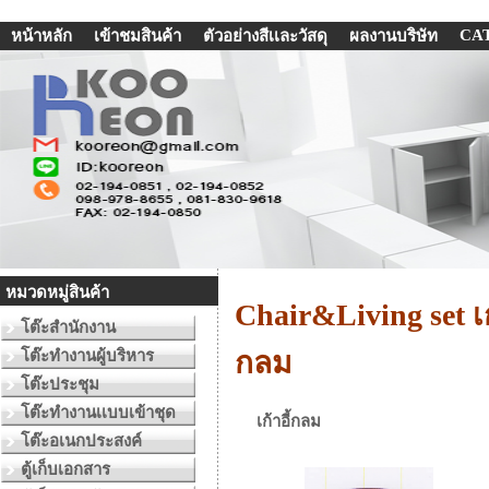
CA
หน้าหลัก
เข้าชมสินค้า
ตัวอย่างสีเเละวัสดุ
ผลงานบริษัท
หมวดหมู่สินค้า
Chair&Living set เก
โต๊ะสำนักงาน
กลม
โต๊ะทำงานผู้บริหาร
โต๊ะประชุม
โต๊ะทำงานเเบบเข้าชุด
เก้าอี้กลม
โต๊ะอเนกประสงค์
ตู้เก็บเอกสาร