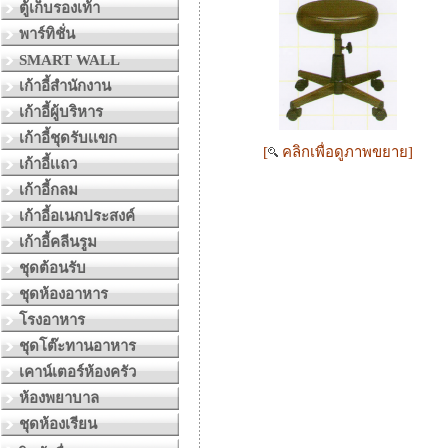
ตู้เก็บรองเท้า
พาร์ทิชั่น
SMART WALL
เก้าอี้สำนักงาน
เก้าอี้ผู้บริหาร
เก้าอี้ชุดรับเเขก
[
คลิกเพื่อดูภาพขยาย]
เก้าอี้เเถว
เก้าอี้กลม
เก้าอี้อเนกประสงค์
เก้าอี้คลีนรูม
ชุดต้อนรับ
ชุดห้องอาหาร
โรงอาหาร
ชุดโต๊ะทานอาหาร
เคาน์เตอร์ห้องครัว
ห้องพยาบาล
ชุดห้องเรียน